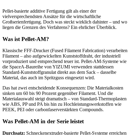
Pellet-basierte additive Fertigung gilt als einer der
vielversprechendsten Ansätze für die wirtschaftliche
Großserienfertigung. Doch was steckt wirklich dahinter – und wo
liegen die Grenzen des Verfahrens? Ein ehrlicher Überblick.
Was ist Pellet-AM?
Klassische FFF-Drucker (Fused Filament Fabrication) verarbeiten
Filament – also aufgewickelten Kunststoffdraht, der industriell
vorproduziert und entsprechend teuer ist. Pellet-AM-Systeme wie
die SpaceA-Baureihe von YIZUMI verwenden stattdessen
Standard-Kunststoffgranulat direkt aus dem Sack – dasselbe
Material, das auch im Spritzguss eingesetzt wird.
Das hat zwei entscheidende Konsequenzen: Die Materialkosten
sinken um 60 bis 90 Prozent gegenüber Filament. Und die
Materialauswahl steigt dramatisch – von Standard-Thermoplasten
wie ABS, PP und PA bis hin zu Hochleistungswerkstoffen wie
PEEK, PEI oder carbonfaserverstärkten Compounds.
Was Pellet-AM in der Serie leistet
Durchsatz:
Schneckenextruder-basierte Pellet-Systeme erreichen